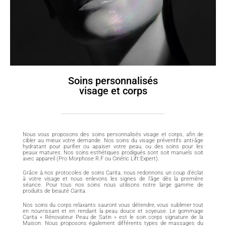
Soins personnalisés
visage et corps
Nous vous proposons des soins personnalisés visage et corps, afin de
cibler au mieux votre demande. Nos soins du visage préventifs anti-âge
hydratant pour purifier ou apaiser votre peau, ou des soins pour les
peaux matures. Nos soins esthétiques prodigués sont soit manuels soit
avec appareil (Pro Morphose R.F ou Cinétic Lift Expert).
Grâce à nos protocoles de soins Carita, nous redonnons un coup d’éclat
à votre visage et nous enlevons les signes de l’âge dès la première
séance. Pour tous nos soins nous utilisons notre large gamme de
produits de beauté Carita.
Nos soins du corps relaxants sauront vous détendre, vous sublimer tout
en nourrissant et en rendant la peau douce et soyeuse. Le gommage
Carita « Rénovateur Peau de Satin » est le soin corps signature de la
Maison. Nous proposons également différents types de massages du