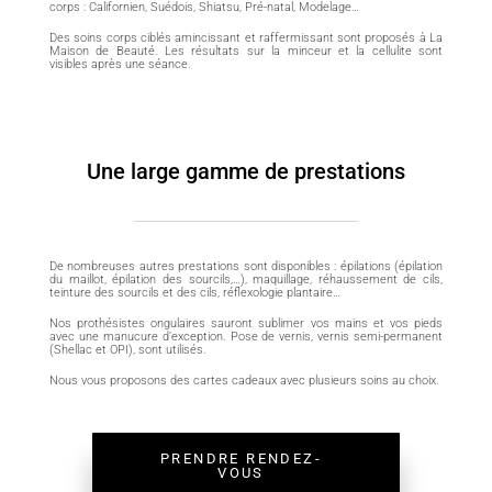
corps : Californien, Suédois, Shiatsu, Pré-natal, Modelage…
Des soins corps ciblés amincissant et raffermissant sont proposés à La
Maison de Beauté. Les résultats sur la minceur et la cellulite sont
visibles après une séance.
Une large gamme de prestations​
De nombreuses autres prestations sont disponibles : épilations (épilation
du maillot, épilation des sourcils,…), maquillage, réhaussement de cils,
teinture des sourcils et des cils, réflexologie plantaire…
Nos prothésistes ongulaires sauront sublimer vos mains et vos pieds
avec une manucure d’exception. Pose de vernis, vernis semi-permanent
(Shellac et OPI), sont utilisés.
Nous vous proposons des cartes cadeaux avec plusieurs soins au choix.
PRENDRE RENDEZ-
VOUS