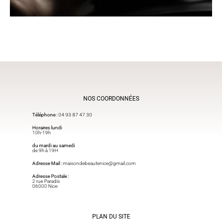
NOS COORDONNÉES
Téléphone :
04 93 87 47
30
Horaires lundi
10h-19h
du mardi au samedi
de 9h à 19H
Adresse Mail :
maisondebeautenice@gmail.com​
Adresse Postale :
2 rue Paradis
06000 Nice
PLAN DU SITE