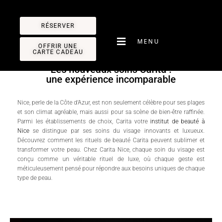
Panneau de gestion des cookies
RÉSERVER
MENU
OFFRIR UNE
CARTE CADEAU
Les nouveaux soins Carita :
une expérience incomparable
Nice, perle de la Côte d’Azur, est non seulement célèbre pour ses plages
et son climat agréable, mais aussi pour sa scène de bien-être raffinée.
Parmi les établissements de choix, Carita votre
institut de beauté à
Nice
se distingue par ses soins du visage innovants et luxueux.
Découvrez comment les rituels de beauté Carita peuvent sublimer et
transformer votre peau.
Chez
Carita Nice,
chaque soin du visage est
conçu comme un véritable rituel de luxe, où chaque geste est
méticuleusement pensé pour répondre aux besoins uniques de chaque
type de peau.