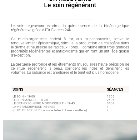
Le soin régénérant
Le soin régénérant exprime la quintessence de la bioénergétique
régénérative grâce à l’Or Biotech 24K.
Ce micro-organisme enrichi à l’or, aux super-pouvoirs, active le
renouvellement épidermique, stimule la production de collagène dans
le derme et neutralise les radicaux libres. Il combine ainsi trois grandes
propriétés régénérantes et antioxydante qui en font un anti âge global
d’exception.
La gestuelle profonde et les étirements musculaires haute précision de
ce rituel régénérent la peau, corrigent les rides et densifient les
volumes. La radiance est améliorée et le teint est plus homogène.
SOINS
SÉANCES
LE SOIN – 1H00
190€
LE SOIN MANUEL – 1H30
260€
LE GRAND SOIN PRO.MORPHOSE R.F – 1H45
310€
LA METAMORPHOSE INTENSE
/
(CURE DE 6 SOINS : 5 soins achetés + 1 séance offerte)
/