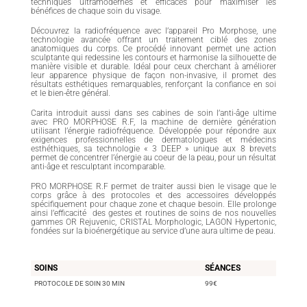
techniques ultramodernes et efficaces pour maximiser les
bénéfices de chaque soin du visage.
Découvrez la radiofréquence avec l’appareil Pro Morphose, une
technologie avancée offrant un traitement ciblé des zones
anatomiques du corps. Ce procédé innovant permet une action
sculptante qui redessine les contours et harmonise la silhouette de
manière visible et durable. Idéal pour ceux cherchant à améliorer
leur apparence physique de façon non-invasive, il promet des
résultats esthétiques remarquables, renforçant la confiance en soi
et le bien-être général.
Carita introduit aussi dans ses cabines de soin l’anti-âge ultime
avec PRO MORPHOSE R.F, la machine de dernière génération
utilisant l’énergie radiofréquence. Développée pour répondre aux
exigences professionnelles de dermatologues et médecins
esthéthiques, sa technologie « 3 DEEP » unique aux 8 brevets
permet de concentrer l’énergie au coeur de la peau, pour un résultat
anti-âge et resculptant incomparable.
PRO MORPHOSE R.F permet de traiter aussi bien le visage que le
corps grâce à des protocoles et des accessoires développés
spécifiquement pour chaque zone et chaque besoin. Elle prolonge
ainsi l’efficacité des gestes et routines de soins de nos nouvelles
gammes OR Rejuvenic, CRISTAL Morphologic, LAGON Hypertonic,
fondées sur la bioénergétique au service d’une aura ultime de peau.
SOINS
SÉANCES
PROTOCOLE DE SOIN 30 MIN
99€