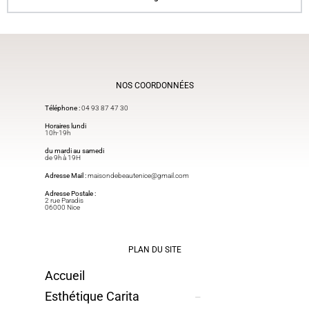
NOS COORDONNÉES
Téléphone :
04 93 87 47
30
Horaires lundi
10h-19h
du mardi au samedi
de 9h à 19H
Adresse Mail :
maisondebeautenice@gmail.com​
Adresse Postale :
2 rue Paradis
06000 Nice
PLAN DU SITE
Accueil
Esthétique Carita