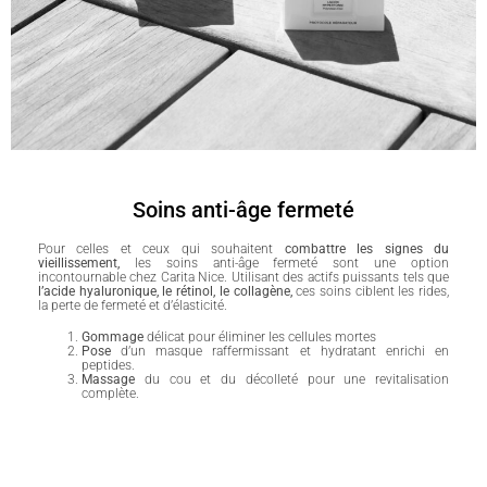
Soins anti-âge fermeté
Pour celles et ceux qui souhaitent
combattre les signes du
vieillissement,
les soins anti-âge fermeté sont une option
incontournable chez Carita Nice. Utilisant des actifs puissants tels que
l’acide hyaluronique,
le rétinol, le collagène,
ces soins ciblent les rides,
la perte de fermeté et d’élasticité.
Gommage
délicat pour éliminer les cellules mortes
Pose
d’un masque raffermissant et hydratant enrichi en
peptides.
Massage
du cou et du décolleté pour une revitalisation
complète.