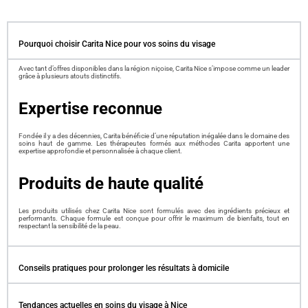
Pourquoi choisir Carita Nice pour vos soins du visage
Avec tant d’offres disponibles dans la région niçoise, Carita Nice s’impose comme un leader
grâce à plusieurs atouts distinctifs.
Expertise reconnue
Fondée il y a des décennies, Carita bénéficie d’une
réputation inégalée dans le domaine des
soins haut de gamme
. Les thérapeutes formés aux méthodes Carita apportent une
expertise approfondie et personnalisée à chaque client.
Produits de haute qualité
Les produits utilisés chez Carita Nice sont formulés avec
des ingrédients précieux et
performants
. Chaque formule est conçue pour offrir le maximum de bienfaits, tout en
respectant la sensibilité de la peau.
Conseils pratiques pour prolonger les résultats à domicile
Tendances actuelles en soins du visage à Nice