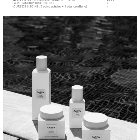
LA METAMORPHOSE INTENSE
/
(CURE DE 6 SOINS : 5 soins achetés + 1 séance offerte)
/