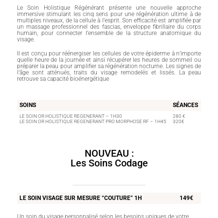
Le Soin Holistique Régénérant présente une nouvelle approche
immersive stimulant les cinq sens pour une régénération ultime à de
multiples niveaux, de la cellule à l’esprit. Son efficacité est amplifiée par
un massage professionnel des fascias, enveloppe fibrillaire du corps
humain, pour connecter l’ensemble de la structure anatomique du
visage.
Il est conçu pour réénergiser les cellules de votre épiderme à n’importe
quelle heure de la journée et ainsi récupérer les heures de sommeil ou
préparer la peau pour amplifier sa régénération nocturne. Les signes de
l’âge sont atténués, traits du visage remodelés et lissés. La peau
retrouve sa capacité bioénergétique
SOINS
SÉANCES
LE SOIN OR HOLISTIQUE REGENERANT – 1H30
280 €
LE SOIN OR HOLISTIQUE REGENERANT PRO MORPHOSE RF – 1H45
320€
NOUVEAU :
Les Soins Codage
LE SOIN VISAGE SUR MESURE “COUTURE” 1H
149€
Un soin du visage personnalisé selon les besoins uniques de votre