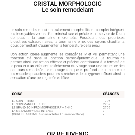
CRISTAL MORPHOLOGIC
Le soin remodelant
Le soin remodelant est un traitement morpho liftant complet intégrant
les incroyables vertus d’un minéral rare et précieux au service de l’aura
de peau : la tourmaline micronisée. Possédant des propriétés
bioactives extraordinaires, la tourmaline émet des rayons chauffants
doux permettant d’augmenter la température de la peau.
Son action ciblée augmente les collagènes IV et VII, permettant une
fonction clé dans la jonction dermo-épidermique. La tourmaline
permet ainsi une action efficace et précise, contribuant à la fermeté de
la peau et à un effet anti-relâchement du visage pour une structure des
contours remodelée. Le massage tonique et profond de ce soin cible
les muscles peauciers pour les stretcher et les oxygéner, offrant ainsi la
sensation d’une peau gainée et liftée.
SOINS
SÉANCES
LE SOIN – 1H00
170€
LE SOIN MANUEL – 1H30
220€
LE GRAND SOIN PRO.MORPHOSE R.F – 1H45
270€
LA METAMORPHOSE INTENSE
/
(CURE DE 6 SOINS : 5 soins achetés + 1 séance offerte)
/
OR R
E
JUVENIC